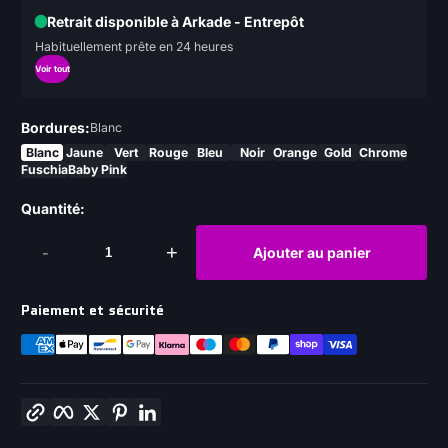
Retrait disponible à Arkade - Entrepôt
Habituellement prête en 24 heures
Voir tout
Bordures:
Blanc
Blanc
Jaune
Vert
Rouge
Bleu
Noir
Orange
Gold
Chrome
Fuschia
Baby Pink
Quantité:
-
+
Ajouter au panier
Paiement et sécurité
Copier le lien
Facebook
Twitter
Pinterest
LinkedIn