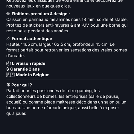
R
etrouvez les classiques de votre enfance et découvrez de
nouveaux jeux en quelques clics.
💎
Finitions premium & design :
Caisson en panneaux mélaminés noirs 18 mm, solide et stable.
Profitez de stickers anti-rayures & anti-UV pour une borne qui
reste belle pendant des années.
📏
Format authentique
Hauteur 165 cm, largeur 62.5 cm, profondeur 45 cm. Le
format parfait pour retrouver les sensations des vraies bornes
d’arcade.
📦
Livraison rapide
🔒
Garantie 2 ans
🇧🇪
Made in Belgium
🎯 Pour qui ?
Parfait pour les passionnés de rétro‑gaming, les
collectionneurs de bornes, les entreprises (salle de pause,
accueil) ou comme pièce maîtresse déco dans un salon ou un
bureau. Une borne d’arcade unique, aussi belle à exposer
qu’à jouer.